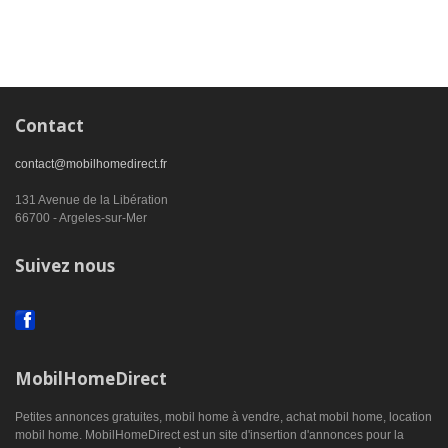
Contact
contact@mobilhomedirect.fr
131 Avenue de la Libération
66700 - Argeles-sur-Mer
Suivez nous
MobilHomeDirect
Petites annonces gratuites, mobil home à vendre, achat mobil home, location
mobil home. MobilHomeDirect est un site d'insertion d'annonces pour la