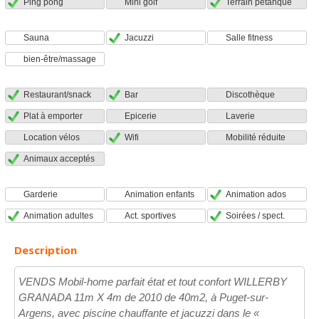
Ping pong
Mini golf
Terrain pétanque
Sauna
Jacuzzi
Salle fitness
bien-être/massage
Restaurant/snack
Bar
Discothèque
Plat à emporter
Epicerie
Laverie
Location vélos
Wifi
Mobilité réduite
Animaux acceptés
Garderie
Animation enfants
Animation ados
Animation adultes
Act. sportives
Soirées / spect.
Description
VENDS Mobil-home parfait état et tout confort WILLERBY
GRANADA 11m X 4m de 2010 de 40m2, à Puget-sur-
Argens, avec piscine chauffante et jacuzzi dans le «