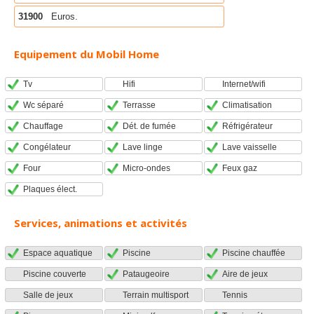
31900
Euros.
Equipement du Mobil Home
Tv
Hifi
Internet/wifi
Wc séparé
Terrasse
Climatisation
Chauffage
Dét. de fumée
Réfrigérateur
Congélateur
Lave linge
Lave vaisselle
Four
Micro-ondes
Feux gaz
Plaques élect.
Services, animations et activités
Espace aquatique
Piscine
Piscine chauffée
Piscine couverte
Pataugeoire
Aire de jeux
Salle de jeux
Terrain multisport
Tennis