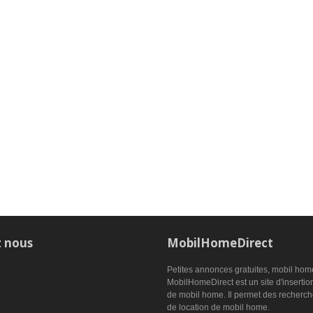
z nous
MobilHomeDirect
Petites annonces gratuites, mobil hom
MobilHomeDirect est un site d'insertion
de mobil home. Il permet des recherch
de location de mobil home.