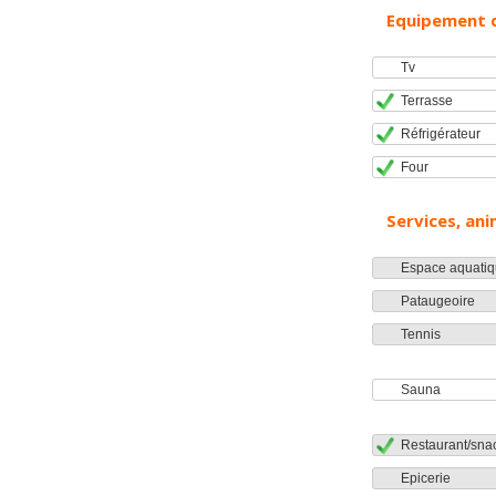
Equipement 
Tv
Terrasse
Réfrigérateur
Four
Services, ani
Espace aquatiq
Pataugeoire
Tennis
Sauna
Restaurant/sna
Epicerie