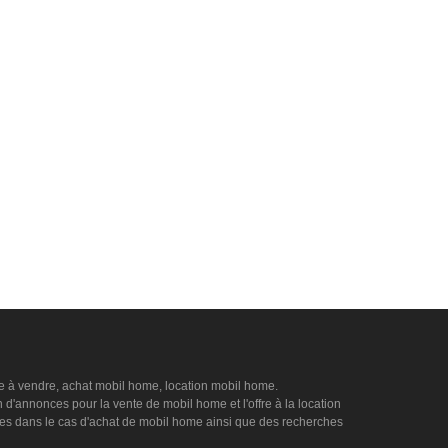
e à vendre, achat mobil home, location mobil home.
 d'annonces pour la vente de mobil home et l'offre à la location
es dans le cas d'achat de mobil home ainsi que des recherches