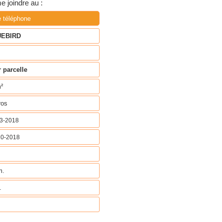
 joindre au :
e téléphone
EBIRD
 parcelle
²
ros
03-2018
10-2018
m.
.