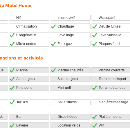
du Mobil Home
Hifi
Internet/wifi
Wc séparé
Climatisation
Chauffage
Dét. de fumée
Congélateur
Lave linge
Lave vaisselle
Micro-ondes
Feux gaz
Plaques élect.
mations et activités
ue
Piscine
Piscine chauffée
Piscine couverte
Aire de jeux
Salle de jeux
Terrain multisport
Ping pong
Mini golf
Terrain pétanque
Jacuzzi
Salle fitness
bien-être/massage
ck
Bar
Discothèque
Plat à emporter
Laverie
Location vélos
Wifi