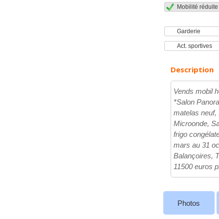
Mobilité réduite
Garderie
Act. sportives
Description
Vends mobil h
*Salon Panora
matelas neuf, 
Microonde, Sal
frigo congéla
mars au 31 oct
Balançoires, To
11500 euros p
Photos