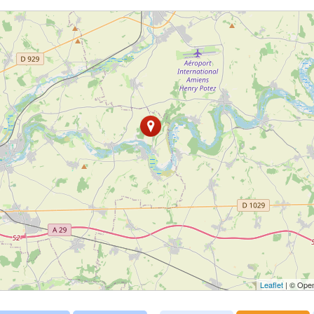
Leaflet
| © Open