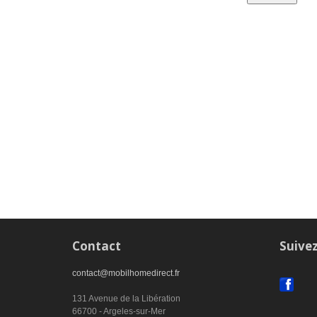
Contact
Suive
contact@mobilhomedirect.fr
131 Avenue de la Libération
66700 - Argeles-sur-Mer