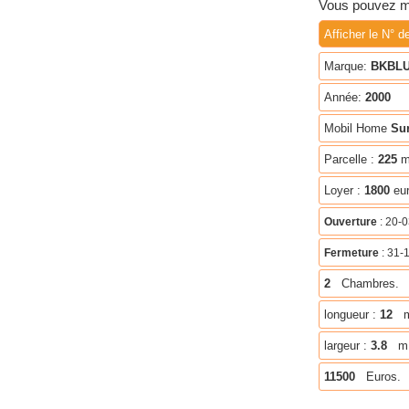
Vous pouvez me
Afficher le N° d
Marque:
BKBLU
Année:
2000
Mobil Home
Sur
Parcelle :
225
m
Loyer :
1800
eu
Ouverture
: 20-
Fermeture
: 31-
2
Chambres.
longueur :
12
largeur :
3.8
m
11500
Euros.