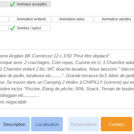
Animaux acceptés
Animation enfants
Animation ados
Animation adultes
Soirées / spect.
ome Anglais BK Comtesse 12 x 3.50 "Peut être déplacé"
mique avec 2 couchages, Coin repas, Cuisine en U, 1 Chambre adul
1 Chambre enfant 2 lits, WC douche lavabos. Nous laissons " Vaissel
on de jardin, tondeuse etc.........". Grande terrasse 6x3. Abris de ja
teur. Se trouve dans un Camping 2 étoiles à CHIPILLY (somme) qui es
obre inclus "Piscine, Étang de pêche, SPA, Snack, Terrain de boules
boggan etc........... .
rix négociable
Description
Localisation
Réservations
Contact