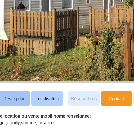
Description
Localisation
Réservations
Contact
e location ou vente mobil home renseignée:
ge ,chipilly,somme, picardie