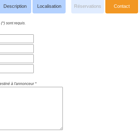
Description
Localisation
Réservations
Contact
*) sont requis.
stiné à l'annonceur *