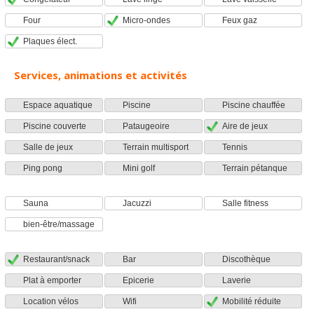
Four
Micro-ondes
Feux gaz
Plaques élect.
Services, animations et activités
Espace aquatique
Piscine
Piscine chauffée
Piscine couverte
Pataugeoire
Aire de jeux
Salle de jeux
Terrain multisport
Tennis
Ping pong
Mini golf
Terrain pétanque
Sauna
Jacuzzi
Salle fitness
bien-être/massage
Restaurant/snack
Bar
Discothèque
Plat à emporter
Epicerie
Laverie
Location vélos
Wifi
Mobilité réduite