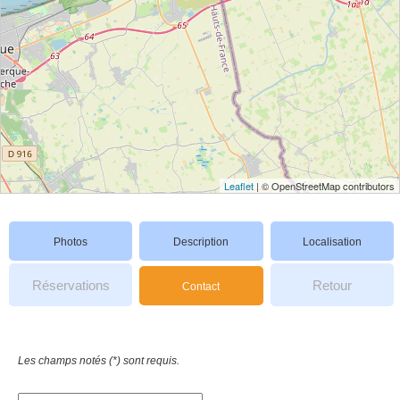
Leaflet
| © OpenStreetMap contributors
Photos
Description
Localisation
Réservations
Retour
Contact
Les champs notés (*) sont requis.