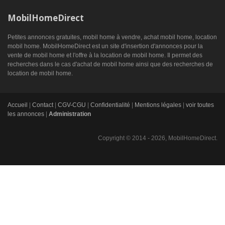
MobilHomeDirect
Petites annonces gratuites, mobil home à vendre, achat mobil home, location
mobil home. MobilHomeDirect est un site d'insertion d'annonces pour la
vente de mobil home et l'offre à la location de mobil home. Il permet des
recherches dans le cas d'achat de mobil home ainsi que des recherches de
location de mobil home.
Accueil
|
Contact
|
CGV-CGU
|
Confidentialité
|
Mentions légales
|
voir toutes
les annonces
|
Administration
Copyright © 2014 - 2026, MobilHomeDirect.