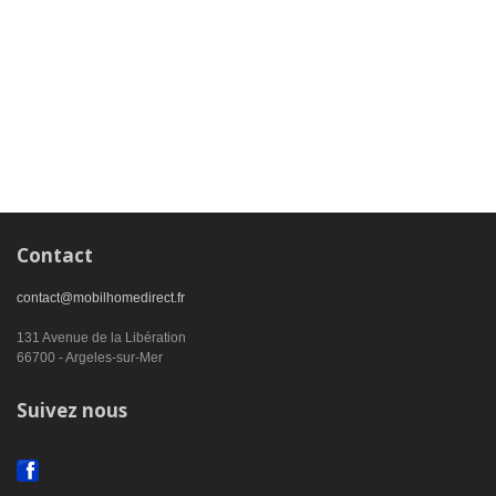
Contact
contact@mobilhomedirect.fr
131 Avenue de la Libération
66700 - Argeles-sur-Mer
Suivez nous