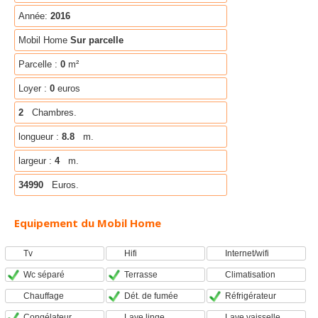
Année:
2016
Mobil Home
Sur parcelle
Parcelle :
0
m²
Loyer :
0
euros
2
Chambres.
longueur :
8.8
m.
largeur :
4
m.
34990
Euros.
Equipement du Mobil Home
Tv
Hifi
Internet/wifi
Wc séparé
Terrasse
Climatisation
Chauffage
Dét. de fumée
Réfrigérateur
Congélateur
Lave linge
Lave vaisselle