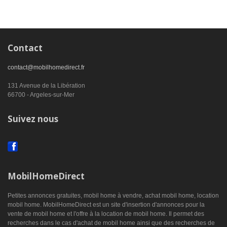
Contact
contact@mobilhomedirect.fr
131 Avenue de la Libération
66700 - Argeles-sur-Mer
Suivez nous
MobilHomeDirect
Petites annonces gratuites, mobil home à vendre, achat mobil home, location
mobil home. MobilHomeDirect est un site d'insertion d'annonces pour la
vente de mobil home et l'offre à la location de mobil home. Il permet des
recherches dans le cas d'achat de mobil home ainsi que des recherches de