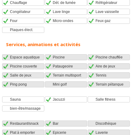
Chauffage
Dét. de fumée
Réfrigérateur
Congélateur
Lave linge
Lave vaisselle
Four
Micro-ondes
Feux gaz
Plaques élect.
Services, animations et activités
Espace aquatique
Piscine
Piscine chauffée
Piscine couverte
Pataugeoire
Aire de jeux
Salle de jeux
Terrain multisport
Tennis
Ping pong
Mini golf
Terrain pétanque
Sauna
Jacuzzi
Salle fitness
bien-être/massage
Restaurant/snack
Bar
Discothèque
Plat à emporter
Epicerie
Laverie