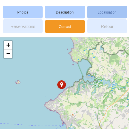
Photos
Description
Localisation
Réservations
Retour
Contact
+
−