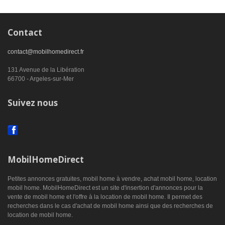
Contact
contact@mobilhomedirect.fr
131 Avenue de la Libération
66700 - Argeles-sur-Mer
Suivez nous
MobilHomeDirect
Petites annonces gratuites, mobil home à vendre, achat mobil home, location
mobil home. MobilHomeDirect est un site d'insertion d'annonces pour la
vente de mobil home et l'offre à la location de mobil home. Il permet des
recherches dans le cas d'achat de mobil home ainsi que des recherches de
location de mobil home.