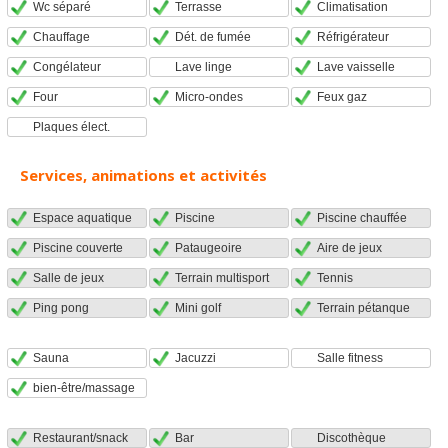
Wc séparé
Terrasse
Climatisation
Chauffage
Dét. de fumée
Réfrigérateur
Congélateur
Lave linge
Lave vaisselle
Four
Micro-ondes
Feux gaz
Plaques élect.
Services, animations et activités
Espace aquatique
Piscine
Piscine chauffée
Piscine couverte
Pataugeoire
Aire de jeux
Salle de jeux
Terrain multisport
Tennis
Ping pong
Mini golf
Terrain pétanque
Sauna
Jacuzzi
Salle fitness
bien-être/massage
Restaurant/snack
Bar
Discothèque