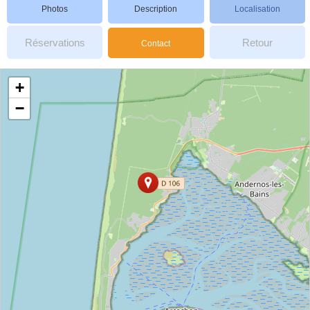
Photos
Description
Localisation
Réservations
Retour
Contact
+
−