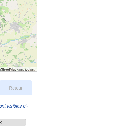
StreetMap contributors
Retour
nt visibles ci-
ix