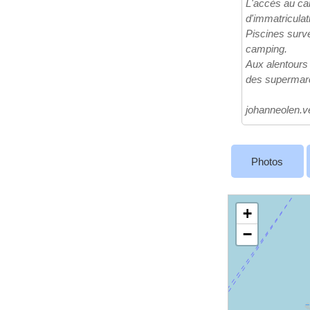
L'accès au ca
d'immatriculat
Piscines surve
camping.
Aux alentours 
des supermarc
johanneolen.
Photos
+
−