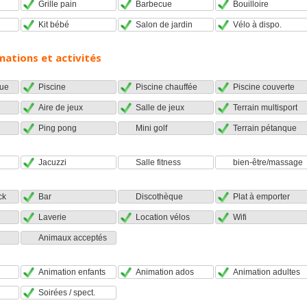
Grille pain
Barbecue
Bouilloire
Kit bébé
Salon de jardin
Vélo à dispo.
mations et activités
ue
Piscine
Piscine chauffée
Piscine couverte
Aire de jeux
Salle de jeux
Terrain multisport
Ping pong
Mini golf
Terrain pétanque
Jacuzzi
Salle fitness
bien-être/massage
ck
Bar
Discothèque
Plat à emporter
Laverie
Location vélos
Wifi
Animaux acceptés
Animation enfants
Animation ados
Animation adultes
Soirées / spect.