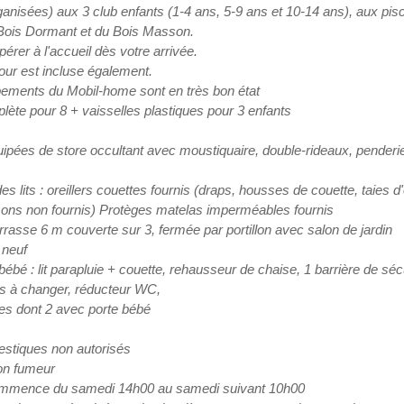
ganisées) aux 3 club enfants (1-4 ans, 5-9 ans et 10-14 ans), aux pis
ois Dormant et du Bois Masson.
pérer à l'accueil dès votre arrivée.
our est incluse également.
pements du Mobil-home sont en très bon état
lète pour 8 + vaisselles plastiques pour 3 enfants
pées de store occultant avec moustiquaire, double-rideaux, penderie
 lits : oreillers couettes fournis (draps, housses de couette, taies d'o
sons non fournis) Protèges matelas imperméables fournis
rasse 6 m couverte sur 3, fermée par portillon avec salon de jardin
 neuf
ébé : lit parapluie + couette, rehausseur de chaise, 1 barrière de sécur
as à changer, réducteur WC,
tes dont 2 avec porte bébé
stiques non autorisés
on fumeur
ommence du samedi 14h00 au samedi suivant 10h00