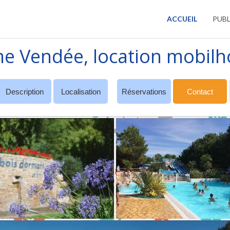
ACCUEIL
PUBL
e Vendée, location mobilh
Description
Localisation
Réservations
Contact