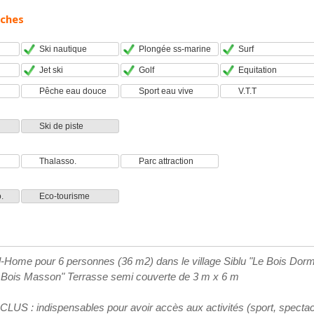
oches
Ski nautique
Plongée ss-marine
Surf
Jet ski
Golf
Equitation
Pêche eau douce
Sport eau vive
V.T.T
Ski de piste
Thalasso.
Parc attraction
.
Eco-tourisme
l-Home pour 6 personnes (36 m2) dans le village Siblu "Le Bois Dorma
 Bois Masson" Terrasse semi couverte de 3 m x 6 m
US : indispensables pour avoir accès aux activités (sport, spectacl