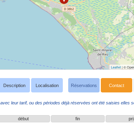
Leaflet
| © Open
Description
Localisation
Réservations
Contact
avec leur tarif, ou des périodes déjà réservées ont été saisies elles so
début
fin
pr