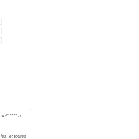
nt" **** à
es, et toutes