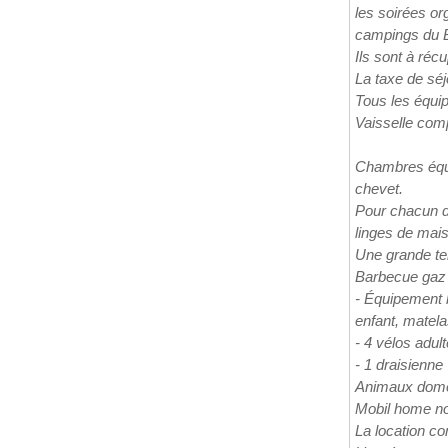
les soirées or
campings du B
Ils sont à récu
La taxe de séj
Tous les équi
Vaisselle comp
Chambres équi
chevet.
Pour chacun des
linges de mai
Une grande ter
Barbecue gaz
- Équipement b
enfant, matel
- 4 vélos adul
- 1 draisienne
Animaux dome
Mobil home n
La location c