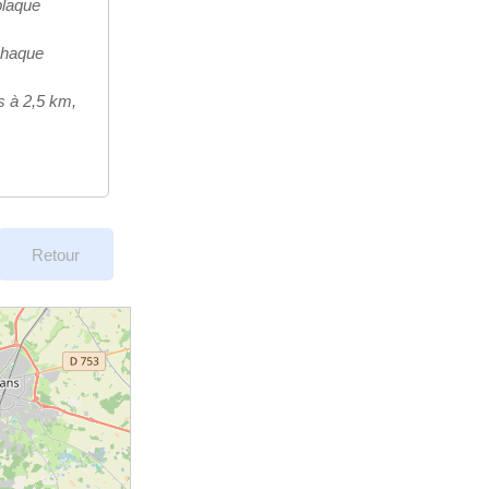
plaque
 chaque
s à 2,5 km,
Retour