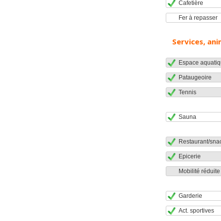
Cafetière
Fer à repasser
Services, ani
Espace aquatiq
Pataugeoire
Tennis
Sauna
Restaurant/sna
Epicerie
Mobilité réduite
Garderie
Act. sportives