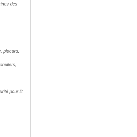
cines des
, placard,
reillers,
ité pour lit