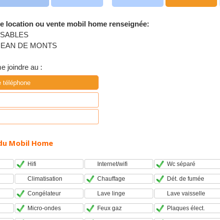
e location ou vente mobil home renseignée:
 SABLES
 JEAN DE MONTS
 joindre au :
e téléphone
du Mobil Home
Hifi
Internet/wifi
Wc séparé
Climatisation
Chauffage
Dét. de fumée
Congélateur
Lave linge
Lave vaisselle
Micro-ondes
Feux gaz
Plaques élect.