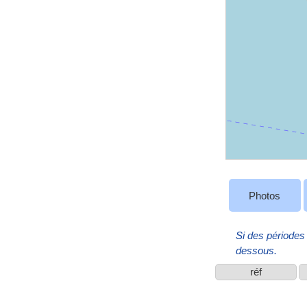
Photos
Si des périodes 
dessous.
réf