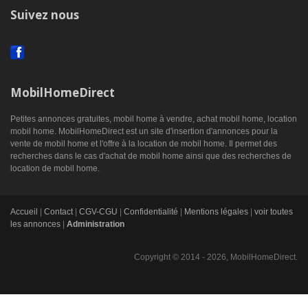
Suivez nous
MobilHomeDirect
Petites annonces gratuites, mobil home à vendre, achat mobil home, location
mobil home. MobilHomeDirect est un site d'insertion d'annonces pour la
vente de mobil home et l'offre à la location de mobil home. Il permet des
recherches dans le cas d'achat de mobil home ainsi que des recherches de
location de mobil home.
Accueil
|
Contact
|
CGV-CGU
|
Confidentialité
|
Mentions légales
|
voir toutes
les annonces
|
Administration
Copyright © 2014 - 2026, MobilHomeDirect.