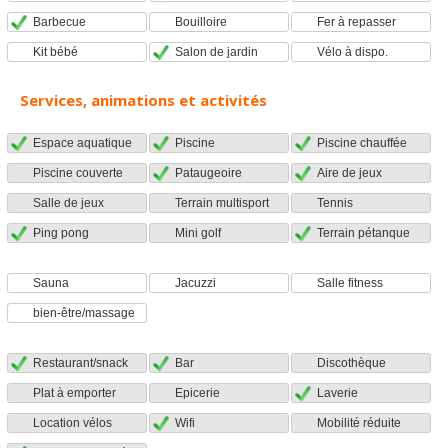
Barbecue
Bouilloire
Fer à repasser
Kit bébé
Salon de jardin
Vélo à dispo.
Services, animations et activités
Espace aquatique
Piscine
Piscine chauffée
Piscine couverte
Pataugeoire
Aire de jeux
Salle de jeux
Terrain multisport
Tennis
Ping pong
Mini golf
Terrain pétanque
Sauna
Jacuzzi
Salle fitness
bien-être/massage
Restaurant/snack
Bar
Discothèque
Plat à emporter
Epicerie
Laverie
Location vélos
Wifi
Mobilité réduite