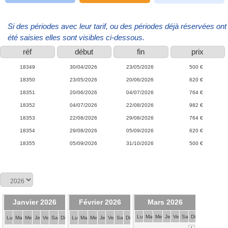
Si des périodes avec leur tarif, ou des périodes déjà réservées ont
été saisies elles sont visibles ci-dessous.
réf
début
fin
prix
18349
30/04/2026
23/05/2026
500 €
18350
23/05/2026
20/06/2026
620 €
18351
20/06/2026
04/07/2026
764 €
18352
04/07/2026
22/08/2026
982 €
18353
22/08/2026
29/08/2026
764 €
18354
29/08/2026
05/09/2026
620 €
18355
05/09/2026
31/10/2026
500 €
Janvier 2026
Février 2026
Mars 2026
Lu
Ma
Me
Je
Ve
Sa
Di
Lu
Ma
Me
Je
Ve
Sa
Di
Lu
Ma
Me
Je
Ve
Sa
Di