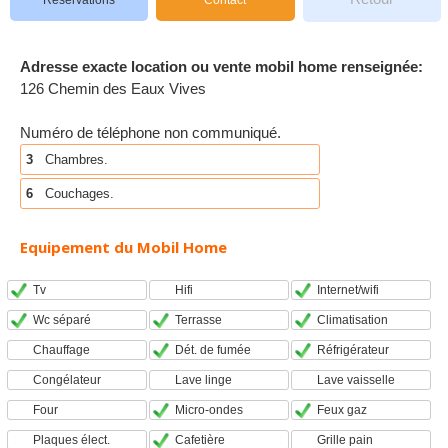
Réservations
Contact
Adresse exacte location ou vente mobil home renseignée:
126 Chemin des Eaux Vives
Numéro de téléphone non communiqué.
3
Chambres.
6
Couchages.
Equipement du Mobil Home
Tv
Hifi
Internet/wifi
Wc séparé
Terrasse
Climatisation
Chauffage
Dét. de fumée
Réfrigérateur
Congélateur
Lave linge
Lave vaisselle
Four
Micro-ondes
Feux gaz
Plaques élect.
Cafetière
Grille pain