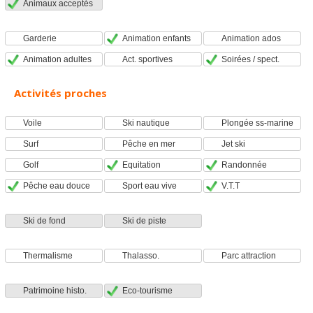
Animaux acceptés
Garderie
Animation enfants
Animation ados
Animation adultes
Act. sportives
Soirées / spect.
Activités proches
Voile
Ski nautique
Plongée ss-marine
Surf
Pêche en mer
Jet ski
Golf
Equitation
Randonnée
Pêche eau douce
Sport eau vive
V.T.T
Ski de fond
Ski de piste
Thermalisme
Thalasso.
Parc attraction
Patrimoine histo.
Eco-tourisme