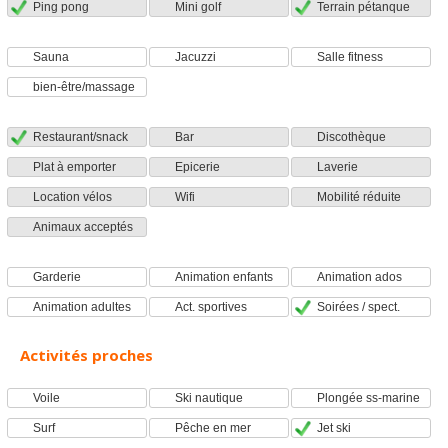
Ping pong
Mini golf
Terrain pétanque
Sauna
Jacuzzi
Salle fitness
bien-être/massage
Restaurant/snack
Bar
Discothèque
Plat à emporter
Epicerie
Laverie
Location vélos
Wifi
Mobilité réduite
Animaux acceptés
Garderie
Animation enfants
Animation ados
Animation adultes
Act. sportives
Soirées / spect.
Activités proches
Voile
Ski nautique
Plongée ss-marine
Surf
Pêche en mer
Jet ski