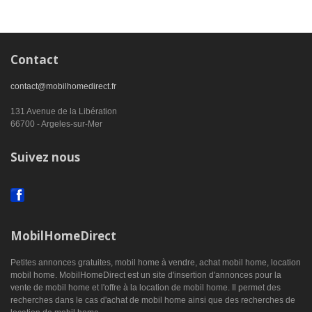
Contact
contact@mobilhomedirect.fr
131 Avenue de la Libération
66700 - Argeles-sur-Mer
Suivez nous
MobilHomeDirect
Petites annonces gratuites, mobil home à vendre, achat mobil home, location
mobil home. MobilHomeDirect est un site d'insertion d'annonces pour la
vente de mobil home et l'offre à la location de mobil home. Il permet des
recherches dans le cas d'achat de mobil home ainsi que des recherches de