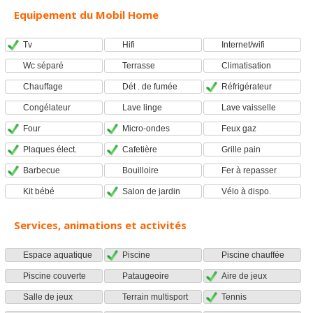
Equipement du Mobil Home
Tv
Hifi
Internet/wifi
Wc séparé
Terrasse
Climatisation
Chauffage
Dét . de fumée
Réfrigérateur
Congélateur
Lave linge
Lave vaisselle
Four
Micro-ondes
Feux gaz
Plaques élect.
Cafetière
Grille pain
Barbecue
Bouilloire
Fer à repasser
Kit bébé
Salon de jardin
Vélo à dispo.
Services, animations et activités
Espace aquatique
Piscine
Piscine chauffée
Piscine couverte
Pataugeoire
Aire de jeux
Salle de jeux
Terrain multisport
Tennis