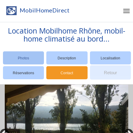
MobilHomeDirect
Location Mobilhome Rhône, mobil-
home climatisé au bord...
Photos
Description
Localisation
Retour
Réservations
Contact