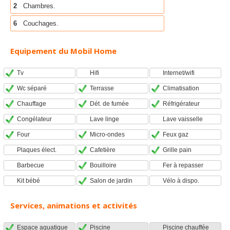
2
Chambres.
6
Couchages.
Equipement du Mobil Home
Tv
Hifi
Internet/wifi
Wc séparé
Terrasse
Climatisation
Chauffage
Dét. de fumée
Réfrigérateur
Congélateur
Lave linge
Lave vaisselle
Four
Micro-ondes
Feux gaz
Plaques élect.
Cafetière
Grille pain
Barbecue
Bouilloire
Fer à repasser
Kit bébé
Salon de jardin
Vélo à dispo.
Services, animations et activités
Espace aquatique
Piscine
Piscine chauffée