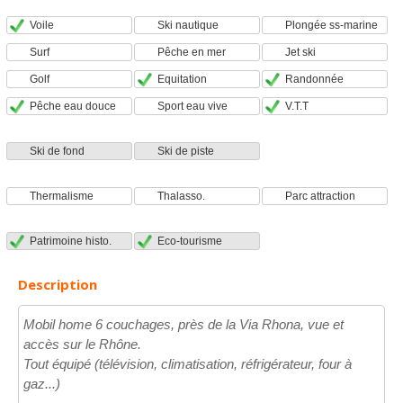
Voile
Ski nautique
Plongée ss-marine
Surf
Pêche en mer
Jet ski
Golf
Equitation
Randonnée
Pêche eau douce
Sport eau vive
V.T.T
Ski de fond
Ski de piste
Thermalisme
Thalasso.
Parc attraction
Patrimoine histo.
Eco-tourisme
Description
Mobil home 6 couchages, près de la Via Rhona, vue et
accès sur le Rhône.
Tout équipé (télévision, climatisation, réfrigérateur, four à
gaz...)