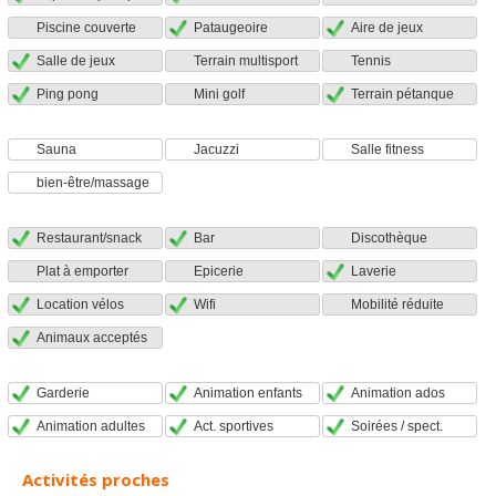
Piscine couverte
Pataugeoire
Aire de jeux
Salle de jeux
Terrain multisport
Tennis
Ping pong
Mini golf
Terrain pétanque
Sauna
Jacuzzi
Salle fitness
bien-être/massage
Restaurant/snack
Bar
Discothèque
Plat à emporter
Epicerie
Laverie
Location vélos
Wifi
Mobilité réduite
Animaux acceptés
Garderie
Animation enfants
Animation ados
Animation adultes
Act. sportives
Soirées / spect.
Activités proches