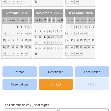
27
28
29
30
31
28
29
30
31
Octobre 2026
Novembre 2026
Décembre 2026
Lu
Ma
Me
Je
Ve
Sa
Di
Lu
Ma
Me
Je
Ve
Sa
Di
Lu
Ma
Me
Je
Ve
Sa
Di
1
1
2
3
4
1
2
3
4
5
6
2
3
4
5
6
7
8
5
6
7
8
9
10
11
7
8
9
10
11
12
13
9
10
11
12
13
14
15
12
13
14
15
16
17
18
14
15
16
17
18
19
20
16
17
18
19
20
21
22
19
20
21
22
23
24
25
21
22
23
24
25
26
27
23
24
25
26
27
28
29
26
27
28
29
30
31
28
29
30
31
30
Photos
Description
Localisation
Retour
Réservations
Contact
Les champs notés (*) sont requis.