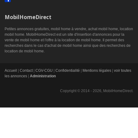
MobilHomeDirect
Petites annonces gratuites, mobil home à vendre, achat mobil home, location
mobil home. MobilHomeDirect est un site d'insertion d'annonces pour la
vente de mobil home et l'offre à la location de mobil home. Il permet des
recherches dans le cas d'achat de mobil home ainsi que des recherches de
location de mobil home.
Accueil
|
Contact
|
CGV-CGU
|
Confidentialité
|
Mentions légales
|
voir toutes
les annonces
|
Administration
Copyright © 2014 - 2026, MobilHomeDirect.