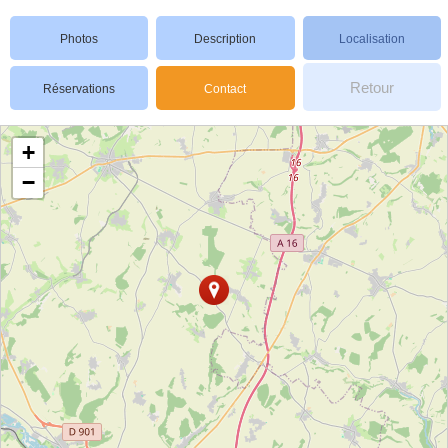
Photos
Description
Localisation
Retour
Réservations
Contact
+
−