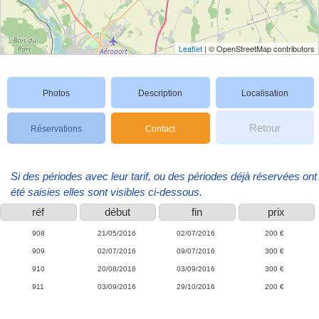
Leaflet
| © OpenStreetMap contributors
Photos
Description
Localisation
Retour
Réservations
Contact
Si des périodes avec leur tarif, ou des périodes déjà réservées ont
été saisies elles sont visibles ci-dessous.
réf
début
fin
prix
908
21/05/2016
02/07/2016
200 €
909
02/07/2016
09/07/2016
300 €
910
20/08/2016
03/09/2016
300 €
911
03/09/2016
29/10/2016
200 €