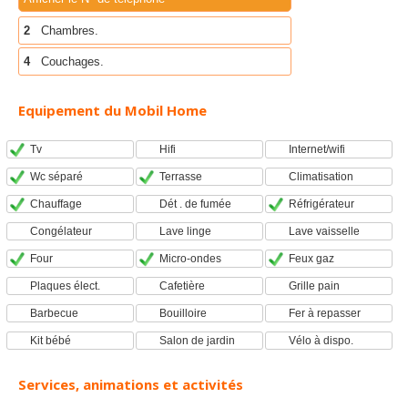
2
Chambres.
4
Couchages.
Equipement du Mobil Home
Tv
Hifi
Internet/wifi
Wc séparé
Terrasse
Climatisation
Chauffage
Dét . de fumée
Réfrigérateur
Congélateur
Lave linge
Lave vaisselle
Four
Micro-ondes
Feux gaz
Plaques élect.
Cafetière
Grille pain
Barbecue
Bouilloire
Fer à repasser
Kit bébé
Salon de jardin
Vélo à dispo.
Services, animations et activités