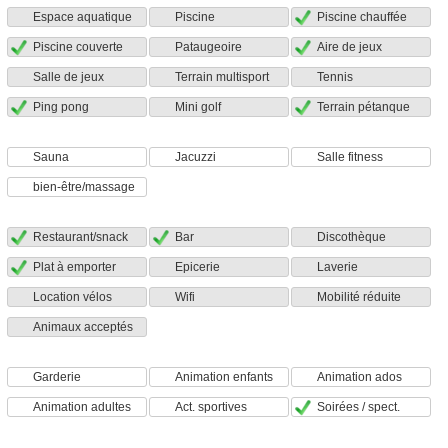
Espace aquatique
Piscine
Piscine chauffée
Piscine couverte
Pataugeoire
Aire de jeux
Salle de jeux
Terrain multisport
Tennis
Ping pong
Mini golf
Terrain pétanque
Sauna
Jacuzzi
Salle fitness
bien-être/massage
Restaurant/snack
Bar
Discothèque
Plat à emporter
Epicerie
Laverie
Location vélos
Wifi
Mobilité réduite
Animaux acceptés
Garderie
Animation enfants
Animation ados
Animation adultes
Act. sportives
Soirées / spect.