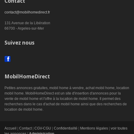
Contact
contact@mobilhomedirect.fr
131 Avenue de la Libération
66700 - Argeles-sur-Mer
Suivez nous
MobilHomeDirect
Petites annonces gratuites, mobil home à vendre, achat mobil home, location
mobil home. MobilHomeDirect est un site d'insertion d'annonces pour la
vente de mobil home et l'offre à la location de mobil home. Il permet des
recherches dans le cas d'achat de mobil home ainsi que des recherches de
location de mobil home.
Accueil
|
Contact
|
CGV-CGU
|
Confidentialité
|
Mentions légales
|
voir toutes
les annonces
|
Administration