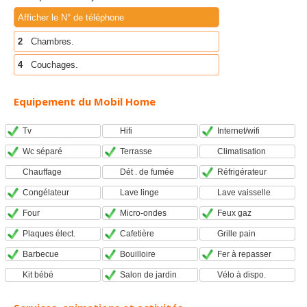
Afficher le N° de téléphone
2
Chambres.
4
Couchages.
Equipement du Mobil Home
Tv
Hifi
Internet/wifi
Wc séparé
Terrasse
Climatisation
Chauffage
Dét . de fumée
Réfrigérateur
Congélateur
Lave linge
Lave vaisselle
Four
Micro-ondes
Feux gaz
Plaques élect.
Cafetière
Grille pain
Barbecue
Bouilloire
Fer à repasser
Kit bébé
Salon de jardin
Vélo à dispo.