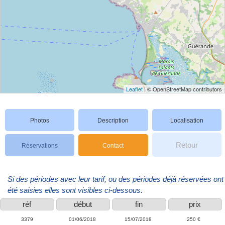
Leaflet
| © OpenStreetMap contributors
Photos
Description
Localisation
Retour
Réservations
Contact
Si des périodes avec leur tarif, ou des périodes déjà réservées ont
été saisies elles sont visibles ci-dessous.
réf
début
fin
prix
3379
01/06/2018
15/07/2018
250 €