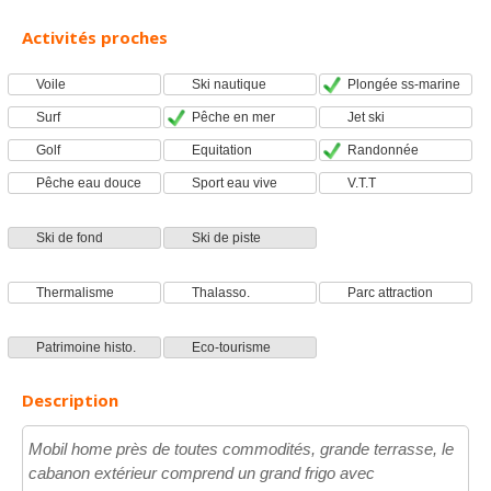
Activités proches
Voile
Ski nautique
Plongée ss-marine
Surf
Pêche en mer
Jet ski
Golf
Equitation
Randonnée
Pêche eau douce
Sport eau vive
V.T.T
Ski de fond
Ski de piste
Thermalisme
Thalasso.
Parc attraction
Patrimoine histo.
Eco-tourisme
Description
Mobil home près de toutes commodités, grande terrasse, le
cabanon extérieur comprend un grand frigo avec