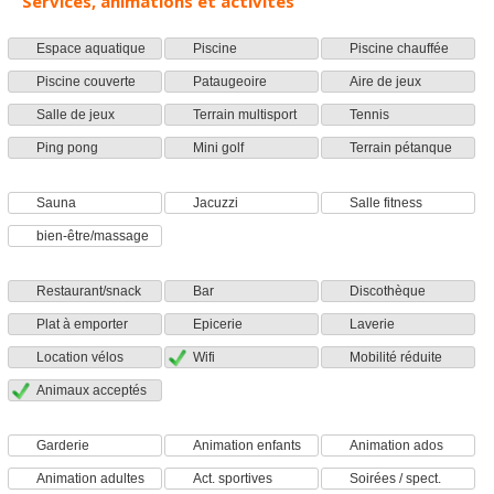
Services, animations et activités
Espace aquatique
Piscine
Piscine chauffée
Piscine couverte
Pataugeoire
Aire de jeux
Salle de jeux
Terrain multisport
Tennis
Ping pong
Mini golf
Terrain pétanque
Sauna
Jacuzzi
Salle fitness
bien-être/massage
Restaurant/snack
Bar
Discothèque
Plat à emporter
Epicerie
Laverie
Location vélos
Wifi
Mobilité réduite
Animaux acceptés
Garderie
Animation enfants
Animation ados
Animation adultes
Act. sportives
Soirées / spect.