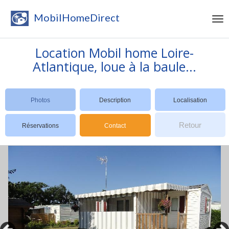
MobilHomeDirect
Location Mobil home Loire-
Atlantique, loue à la baule...
Photos
Description
Localisation
Retour
Réservations
Contact