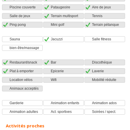
Piscine couverte
Pataugeoire
Aire de jeux
Salle de jeux
Terrain multisport
Tennis
Ping pong
Mini golf
Terrain pétanque
Sauna
Jacuzzi
Salle fitness
bien-être/massage
Restaurant/snack
Bar
Discothèque
Plat à emporter
Epicerie
Laverie
Location vélos
Wifi
Mobilité réduite
Animaux acceptés
Garderie
Animation enfants
Animation ados
Animation adultes
Act. sportives
Soirées / spect.
Activités proches