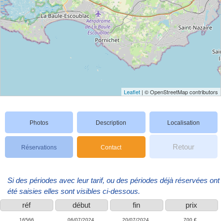
Leaflet
| © OpenStreetMap contributors
Photos
Description
Localisation
Retour
Réservations
Contact
Si des périodes avec leur tarif, ou des périodes déjà réservées ont
été saisies elles sont visibles ci-dessous.
réf
début
fin
prix
16566
06/07/2024
20/07/2024
700 €