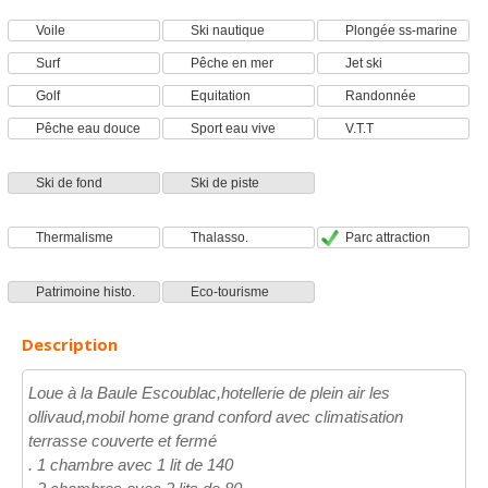
Voile
Ski nautique
Plongée ss-marine
Surf
Pêche en mer
Jet ski
Golf
Equitation
Randonnée
Pêche eau douce
Sport eau vive
V.T.T
Ski de fond
Ski de piste
Thermalisme
Thalasso.
Parc attraction
Patrimoine histo.
Eco-tourisme
Description
Loue à la Baule Escoublac,hotellerie de plein air les
ollivaud,mobil home grand conford avec climatisation
terrasse couverte et fermé
. 1 chambre avec 1 lit de 140