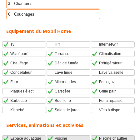
3
Chambres.
6
Couchages.
Equipement du Mobil Home
Tv
Hifi
Internet/wifi
Wc séparé
Terrasse
Climatisation
Chauffage
Dét. de fumée
Réfrigérateur
Congélateur
Lave linge
Lave vaisselle
Four
Micro-ondes
Feux gaz
Plaques élect.
Cafetière
Grille pain
Barbecue
Bouilloire
Fer à repasser
Kit bébé
Salon de jardin
Vélo à dispo.
Services, animations et activités
Espace aquatique
Piscine
Piscine chauffée