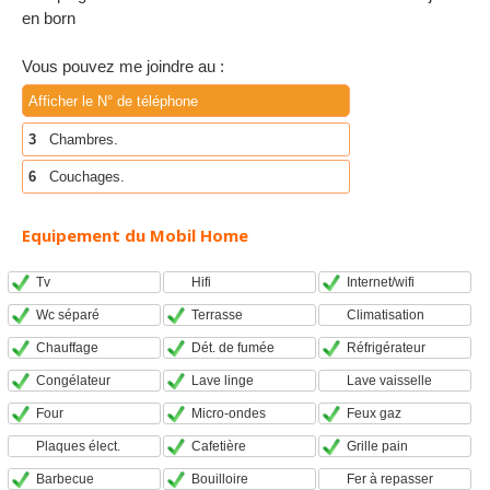
en born
Vous pouvez me joindre au :
Afficher le N° de téléphone
3
Chambres.
6
Couchages.
Equipement du Mobil Home
Tv
Hifi
Internet/wifi
Wc séparé
Terrasse
Climatisation
Chauffage
Dét. de fumée
Réfrigérateur
Congélateur
Lave linge
Lave vaisselle
Four
Micro-ondes
Feux gaz
Plaques élect.
Cafetière
Grille pain
Barbecue
Bouilloire
Fer à repasser