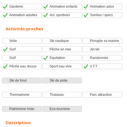
Garderie
Animation enfants
Animation ados
Animation adultes
Act. sportives
Soirées / spect.
Activités proches
Voile
Ski nautique
Plongée ss-marine
Surf
Pêche en mer
Jet ski
Golf
Equitation
Randonnée
Pêche eau douce
Sport eau vive
V.T.T
Ski de fond
Ski de piste
Thermalisme
Thalasso.
Parc attraction
Patrimoine histo.
Eco-tourisme
Description