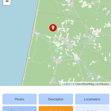
−
Leaflet
| © OpenStreetMap contributors
Photos
Description
Localisation