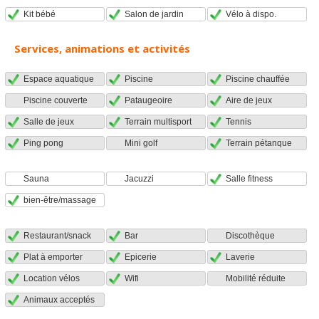
Kit bébé
Salon de jardin
Vélo à dispo.
Services, animations et activités
Espace aquatique
Piscine
Piscine chauffée
Piscine couverte
Pataugeoire
Aire de jeux
Salle de jeux
Terrain multisport
Tennis
Ping pong
Mini golf
Terrain pétanque
Sauna
Jacuzzi
Salle fitness
bien-être/massage
Restaurant/snack
Bar
Discothèque
Plat à emporter
Epicerie
Laverie
Location vélos
Wifi
Mobilité réduite
Animaux acceptés