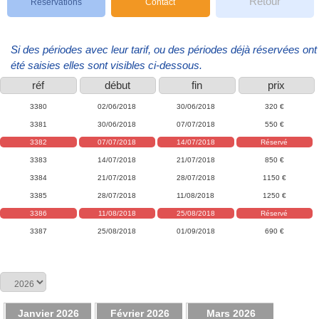
Retour
Réservations
Contact
Si des périodes avec leur tarif, ou des périodes déjà réservées ont
été saisies elles sont visibles ci-dessous.
réf
début
fin
prix
3380
02/06/2018
30/06/2018
320 €
3381
30/06/2018
07/07/2018
550 €
3382
07/07/2018
14/07/2018
Réservé
3383
14/07/2018
21/07/2018
850 €
3384
21/07/2018
28/07/2018
1150 €
3385
28/07/2018
11/08/2018
1250 €
3386
11/08/2018
25/08/2018
Réservé
3387
25/08/2018
01/09/2018
690 €
Janvier 2026
Février 2026
Mars 2026