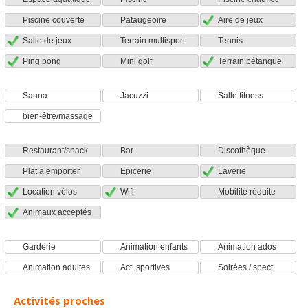
Piscine couverte
Pataugeoire
Aire de jeux
Salle de jeux
Terrain multisport
Tennis
Ping pong
Mini golf
Terrain pétanque
Sauna
Jacuzzi
Salle fitness
bien-être/massage
Restaurant/snack
Bar
Discothèque
Plat à emporter
Epicerie
Laverie
Location vélos
Wifi
Mobilité réduite
Animaux acceptés
Garderie
Animation enfants
Animation ados
Animation adultes
Act. sportives
Soirées / spect.
Activités proches