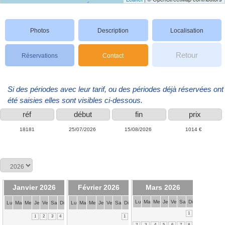
Photos
Description
Localisation
Retour
Réservations
Contact
Si des périodes avec leur tarif, ou des périodes déjà réservées ont
été saisies elles sont visibles ci-dessous.
réf
début
fin
prix
18181
25/07/2026
15/08/2026
1014 €
Janvier 2026
Février 2026
Mars 2026
Lu
Ma
Me
Je
Ve
Sa
Di
Lu
Ma
Me
Je
Ve
Sa
Di
Lu
Ma
Me
Je
Ve
Sa
Di
1
1
2
3
4
1
2
3
4
5
6
7
8