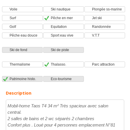
Voile
Ski nautique
Plongée ss-marine
Surf
Pêche en mer
Jet ski
Golf
Equitation
Randonnée
Pêche eau douce
Sport eau vive
V.T.T
Ski de fond
Ski de piste
Thermalisme
Thalasso.
Parc attraction
Patrimoine histo.
Eco-tourisme
Description
Mobil-home Taos T4 34 m² Très spacieux avec salon
central.
2 salles de bains et 2 wc séparés 2 chambres
Confort plus . Loué pour 4 personnes emplacement N°81