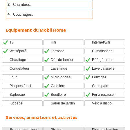
2
Chambres.
4
Couchages.
Equipement du Mobil Home
Tv
Hifi
Internet/wifi
Wc séparé
Terrasse
Climatisation
Chauffage
Dét. de fumée
Réfrigérateur
Congélateur
Lave linge
Lave vaisselle
Four
Micro-ondes
Feux gaz
Plaques élect.
Cafetière
Grille pain
Barbecue
Bouilloire
Fer à repasser
Kit bébé
Salon de jardin
Vélo à dispo.
Services, animations et activités
Espace aquatique
Piscine
Piscine chauffée