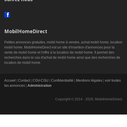
MobilHomeDirect
Petites annonces gratuites, mobil home à vendre, achat mobil home, location
mobil home. MobilHomeDirect est un site d'insertion d'annonces pour la
vente de mobil home et l'offre à la location de mobil home. Il permet des
recherches dans le cas d'achat de mobil home ainsi que des recherches de
location de mobil home.
Accueil
|
Contact
|
CGV-CGU
|
Confidentialité
|
Mentions légales
|
voir toutes
les annonces
|
Administration
Copyright © 2014 - 2026, MobilHomeDirect.