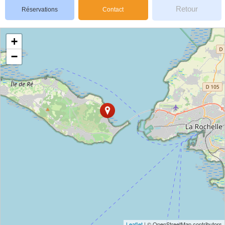
Retour
Réservations
Contact
+
−
Leaflet
| © OpenStreetMap contributors