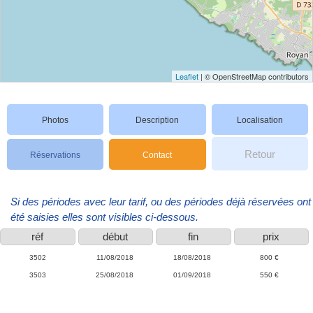
Leaflet
| © OpenStreetMap contributors
Photos
Description
Localisation
Retour
Réservations
Contact
Si des périodes avec leur tarif, ou des périodes déjà réservées ont
été saisies elles sont visibles ci-dessous.
réf
début
fin
prix
3502
11/08/2018
18/08/2018
800 €
3503
25/08/2018
01/09/2018
550 €