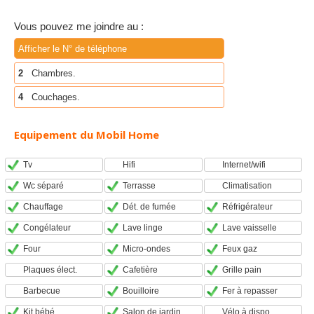
Vous pouvez me joindre au :
Afficher le N° de téléphone
2
Chambres.
4
Couchages.
Equipement du Mobil Home
Tv
Hifi
Internet/wifi
Wc séparé
Terrasse
Climatisation
Chauffage
Dét. de fumée
Réfrigérateur
Congélateur
Lave linge
Lave vaisselle
Four
Micro-ondes
Feux gaz
Plaques élect.
Cafetière
Grille pain
Barbecue
Bouilloire
Fer à repasser
Kit bébé
Salon de jardin
Vélo à dispo.