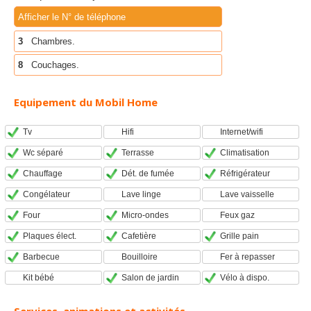
Afficher le N° de téléphone
3
Chambres.
8
Couchages.
Equipement du Mobil Home
Tv
Hifi
Internet/wifi
Wc séparé
Terrasse
Climatisation
Chauffage
Dét. de fumée
Réfrigérateur
Congélateur
Lave linge
Lave vaisselle
Four
Micro-ondes
Feux gaz
Plaques élect.
Cafetière
Grille pain
Barbecue
Bouilloire
Fer à repasser
Kit bébé
Salon de jardin
Vélo à dispo.