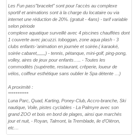
Les Fun pass”bracelet” sont pour l'accès au complexe
sportif et animations sont à la charge du locataire ou via
internet une réduction de 20%. (gratuit - 4ans) - tarif variable
selon période
complexe aquatique surveillé avec 4 piscines chauffées dont
1 couverte avec jacuzzi. toboggan, zone aqua plash - 3
clubs enfants-'animation en journée et soirée.( karaoké,
soirée cabaret,,,,,,,) - tennis, pétanque, mini-golf, ping-pong,
volley, aires de jeux pour enfants….. - Toutes les
commodités (supérette, restaurant, crêperie, loueur de
vélos, coiffeur esthétique sans oublier le Spa détente …)
A proximité :
***********
Luna Parc, Quad, Karting, Poney-Club, Accro-branche, Ski
nautique, Voile, pistes cyclables - La Palmyre avec son
grand ZOO et bois en bord de plages, ainsi que marchés
jour et nuit, - Royan, Talmont, la Tremblade, ile d’Oléron,
etc…