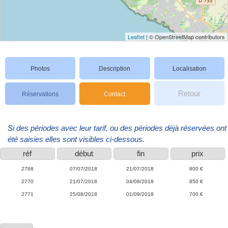
Leaflet
| © OpenStreetMap contributors
Photos
Description
Localisation
Retour
Réservations
Contact
Si des périodes avec leur tarif, ou des périodes déjà réservées ont
été saisies elles sont visibles ci-dessous.
réf
début
fin
prix
2768
07/07/2018
21/07/2018
800 €
2770
21/07/2018
04/08/2018
850 €
2771
25/08/2018
01/09/2018
700 €