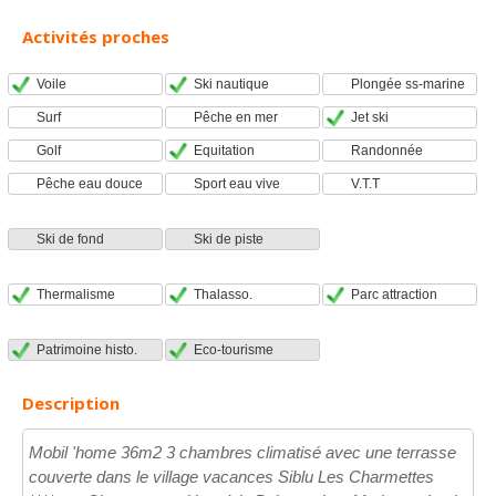
Activités proches
Voile
Ski nautique
Plongée ss-marine
Surf
Pêche en mer
Jet ski
Golf
Equitation
Randonnée
Pêche eau douce
Sport eau vive
V.T.T
Ski de fond
Ski de piste
Thermalisme
Thalasso.
Parc attraction
Patrimoine histo.
Eco-tourisme
Description
Mobil 'home 36m2 3 chambres climatisé avec une terrasse
couverte dans le village vacances Siblu Les Charmettes