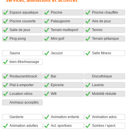
Services, animations et activités
Espace aquatique
Piscine
Piscine chauffée
Piscine couverte
Pataugeoire
Aire de jeux
Salle de jeux
Terrain multisport
Tennis
Ping pong
Mini golf
Terrain pétanque
Sauna
Jacuzzi
Salle fitness
bien-être/massage
Restaurant/snack
Bar
Discothèque
Plat à emporter
Epicerie
Laverie
Location vélos
Wifi
Mobilité réduite
Animaux acceptés
Garderie
Animation enfants
Animation ados
Animation adultes
Act. sportives
Soirées / spect.