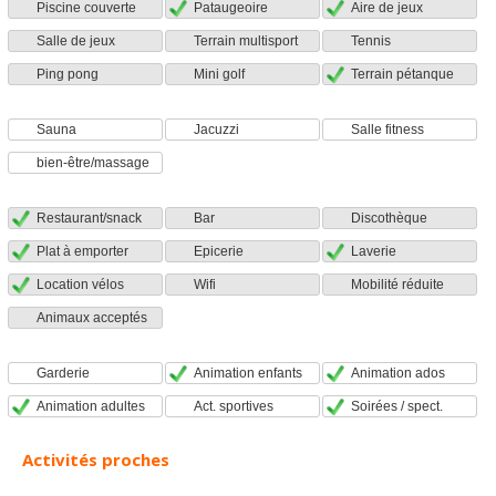
Piscine couverte
Pataugeoire
Aire de jeux
Salle de jeux
Terrain multisport
Tennis
Ping pong
Mini golf
Terrain pétanque
Sauna
Jacuzzi
Salle fitness
bien-être/massage
Restaurant/snack
Bar
Discothèque
Plat à emporter
Epicerie
Laverie
Location vélos
Wifi
Mobilité réduite
Animaux acceptés
Garderie
Animation enfants
Animation ados
Animation adultes
Act. sportives
Soirées / spect.
Activités proches