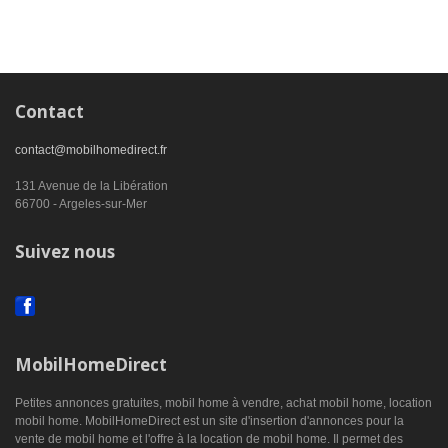
Contact
contact@mobilhomedirect.fr
131 Avenue de la Libération
66700 - Argeles-sur-Mer
Suivez nous
MobilHomeDirect
Petites annonces gratuites, mobil home à vendre, achat mobil home, location
mobil home. MobilHomeDirect est un site d'insertion d'annonces pour la
vente de mobil home et l'offre à la location de mobil home. Il permet des