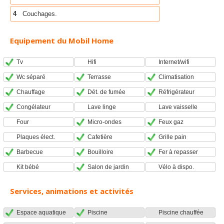
4
Couchages.
Equipement du Mobil Home
Tv
Hifi
Internet/wifi
Wc séparé
Terrasse
Climatisation
Chauffage
Dét. de fumée
Réfrigérateur
Congélateur
Lave linge
Lave vaisselle
Four
Micro-ondes
Feux gaz
Plaques élect.
Cafetière
Grille pain
Barbecue
Bouilloire
Fer à repasser
Kit bébé
Salon de jardin
Vélo à dispo.
Services, animations et activités
Espace aquatique
Piscine
Piscine chauffée