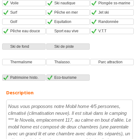
Voile
Ski nautique
Plongée ss-marine
Surf
Pêche en mer
Jet ski
Golf
Equitation
Randonnée
Pêche eau douce
Sport eau vive
V.T.T
Ski de fond
Ski de piste
Thermalisme
Thalasso.
Parc attraction
Patrimoine histo.
Eco-tourisme
Description
Nous vous proposons notre Mobil home 4/5 personnes,
climatisé (climatisation neuve). Il est situé dans le camping
*** le Novela, emplacement 117, au calme en bout d'allée. Le
mobil home est composé de deux chambres (une parentale
avec un grand lit et une chambre avec deux lits séparés), un