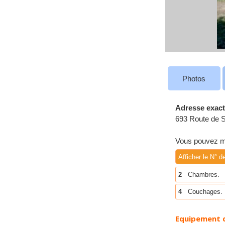
Photos
Adresse exact
693 Route de 
Vous pouvez me
Afficher le N° d
2
Chambres.
4
Couchages.
Equipement 