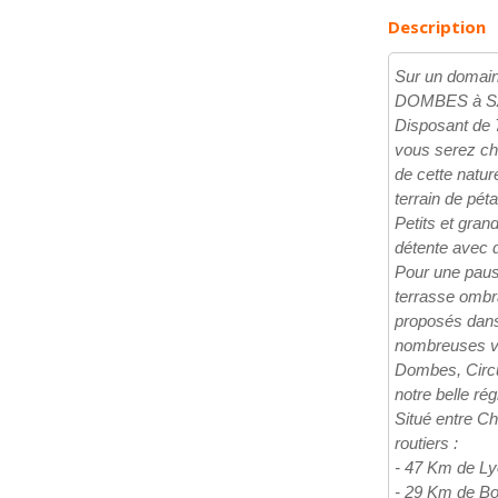
Description
Sur un domai
DOMBES à SAN
Disposant de 7
vous serez ch
de cette natur
terrain de pét
Petits et gra
détente avec 
Pour une paus
terrasse ombra
proposés dans
nombreuses vis
Dombes, Circui
notre belle rég
Situé entre C
routiers :
- 47 Km de Ly
- 29 Km de Bo