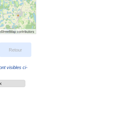
StreetMap contributors
Retour
nt visibles ci-
ix