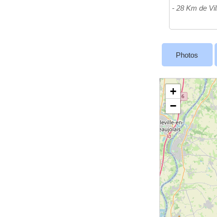
- 28 Km de Vi
Photos
+
−