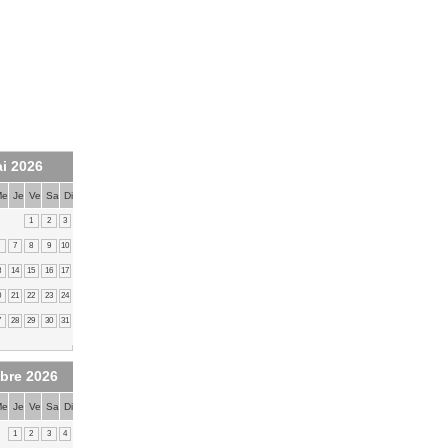
i 2026
Me
Je
Ve
Sa
Di
1
2
3
7
8
9
10
3
14
15
16
17
0
21
22
23
24
7
28
29
30
31
bre 2026
Me
Je
Ve
Sa
Di
1
2
3
4