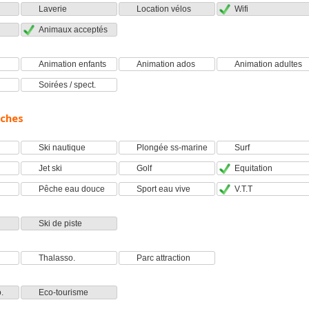
Laverie
Location vélos
Wifi
Animaux acceptés
Animation enfants
Animation ados
Animation adultes
Soirées / spect.
oches
Ski nautique
Plongée ss-marine
Surf
Jet ski
Golf
Equitation
Pêche eau douce
Sport eau vive
V.T.T
Ski de piste
Thalasso.
Parc attraction
.
Eco-tourisme