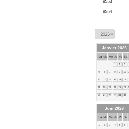
8953
8954
Janvier 2026
Lu
Ma
Me
Je
Ve
Sa
1
2
3
5
6
7
8
9
10
12
13
14
15
16
17
19
20
21
22
23
24
26
27
28
29
30
31
Juin 2026
Lu
Ma
Me
Je
Ve
Sa
1
2
3
4
5
6