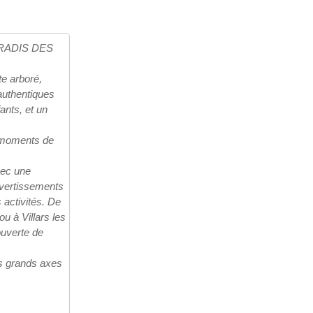
PARADIS DES
te arboré,
authentiques
ants, et un
s moments de
vec une
ivertissements
activités. De
u à Villars les
ouverte de
es grands axes