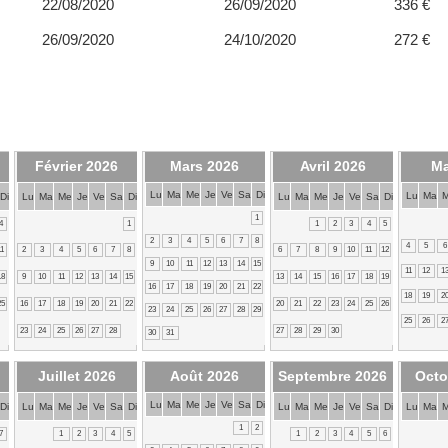
22/08/2020
26/09/2020
336 €
26/09/2020
24/10/2020
272 €
Février 2026
Mars 2026
Avril 2026
Ma
Lu
Ma
Me
Je
Ve
Sa
Di
Lu
Ma
Di
Lu
Ma
Me
Je
Ve
Sa
Di
Lu
Ma
Me
Je
Ve
Sa
Di
1
4
1
1
2
3
4
5
2
3
4
5
6
7
8
4
5
6
11
2
3
4
5
6
7
8
6
7
8
9
10
11
12
9
10
11
12
13
14
15
11
12
1
18
9
10
11
12
13
14
15
13
14
15
16
17
18
19
16
17
18
19
20
21
22
18
19
2
25
16
17
18
19
20
21
22
20
21
22
23
24
25
26
23
24
25
26
27
28
29
25
26
2
23
24
25
26
27
28
27
28
29
30
30
31
Juillet 2026
Août 2026
Septembre 2026
Octo
Lu
Ma
Me
Je
Ve
Sa
Di
Di
Lu
Ma
Me
Je
Ve
Sa
Di
Lu
Ma
Me
Je
Ve
Sa
Di
Lu
Ma
1
2
7
1
2
3
4
5
1
2
3
4
5
6