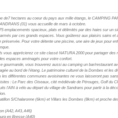
ne de7 hectares au coeur du pays aux mille étangs, le CAMPING 
DRANS (01) vous accueille de mars à octobre.
5 emplacements spacieux, plats et délimités par des haies sur un si
armés par ces grands espaces. Vous goûterez aux plaisirs sains et 
e préservée. Pour votre détente une piscine, une aire de jeux pour enf
anque.
nds vous apprécierez ce site classé NATURA 2000 pour partager de
des espaces aménagés pour votre confort.
e gourmande, vous trouverez aussi au camping un bar/restaurant a
gée au bord de l'étang. Le patrimoine culturel de la Dombes et les d
 les différentes communes avoisinantes ne vous laisseront pas sans 
ites : Le Parc des Oiseaux, cité médiévale de Pérouges, Golf du Clo
ts l'AIN à vélo au départ du village de Sandrans pour partir à la déc
ion.
hatillon S/Chalaronne (6km) et Villars les Dombes (8km) et proche d
on (A42, A43, A46)
urg en Bresse (A40)