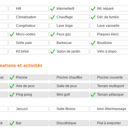
Hifi
Internet/wifi
Wc séparé
Climatisation
Chauffage
Dét. de fumée
Congélateur
Lave linge
Lave vaisselle
Micro-ondes
Feux gaz
Plaques élect.
Grille pain
Barbecue
Bouilloire
Kit bébé
Salon de jardin
Vélo à dispo.
mations et activités
ue
Piscine
Piscine chauffée
Piscine couverte
Aire de jeux
Salle de jeux
Terrain multisport
Ping pong
Mini golf
Terrain pétanque
Jacuzzi
Salle fitness
bien-être/massage
ck
Bar
Discothèque
Plat à emporter