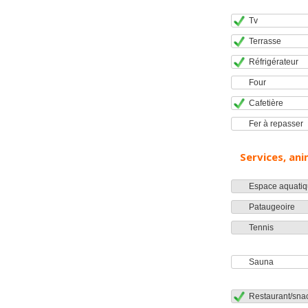
Tv
Terrasse
Réfrigérateur
Four
Cafetière
Fer à repasser
Services, ani
Espace aquatiq
Pataugeoire
Tennis
Sauna
Restaurant/sna