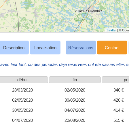
Leaflet
| © Open
Description
Localisation
Réservations
Contact
avec leur tarif, ou des périodes déjà réservées ont été saisies elles so
début
fin
pr
28/03/2020
02/05/2020
340 €
02/05/2020
30/05/2020
420 €
30/05/2020
04/07/2020
414 €
04/07/2020
22/08/2020
515 €